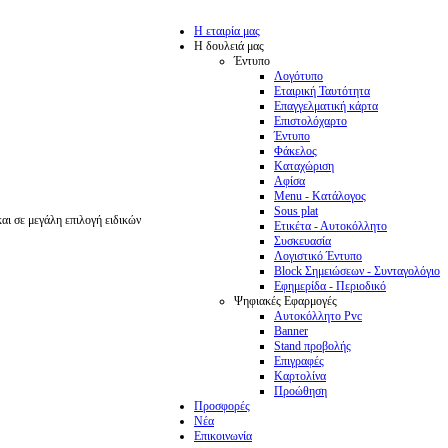
Η εταιρία μας
Η δουλειά μας
Έντυπο
Λογότυπο
Εταιρική Ταυτότητα
Επαγγελματική κάρτα
Επιστολόχαρτο
Έντυπο
Φάκελος
Καταχώριση
Αφίσα
Menu - Κατάλογος
Sous plat
αι σε μεγάλη επιλογή ειδικών
Ετικέτα - Αυτοκόλλητο
Συσκευασία
Λογιστικό Έντυπο
Block Σημειώσεων - Συνταγολόγιο
Εφημερίδα - Περιοδικό
Ψηφιακές Εφαρμογές
Αυτοκόλλητο Pvc
Banner
Stand προβολής
Επιγραφές
Καρτολίνα
Προώθηση
Προσφορές
Νέα
Επικοινωνία