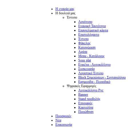
Η εταιρία μας
Η δουλειά μας
Έντυπο
Λογότυπο
Εταιρική Ταυτότητα
Επαγγελματική κάρτα
Επιστολόχαρτο
Έντυπο
Φάκελος
Καταχώριση
Αφίσα
Menu - Κατάλογος
Sous plat
Ετικέτα - Αυτοκόλλητο
Συσκευασία
Λογιστικό Έντυπο
Block Σημειώσεων - Συνταγολόγιο
Εφημερίδα - Περιοδικό
Ψηφιακές Εφαρμογές
Αυτοκόλλητο Pvc
Banner
Stand προβολής
Επιγραφές
Καρτολίνα
Προώθηση
Προσφορές
Νέα
Επικοινωνία