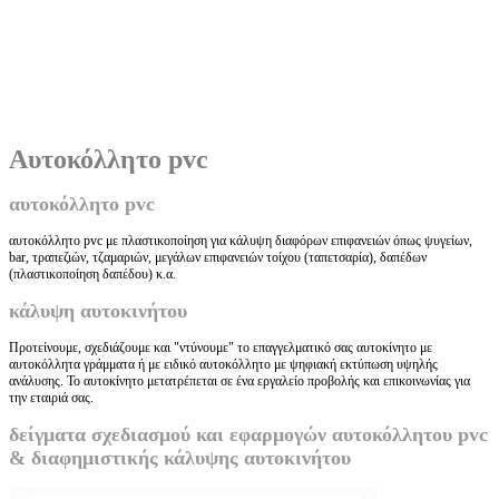
Αυτοκόλλητο pvc
αυτοκόλλητο pvc
αυτοκόλλητο pvc με πλαστικοποίηση για κάλυψη διαφόρων επιφανειών όπως ψυγείων,
bar, τραπεζιών, τζαμαριών, μεγάλων επιφανειών τοίχου (ταπετσαρία), δαπέδων
(πλαστικοποίηση δαπέδου) κ.α.
κάλυψη αυτοκινήτου
Προτείνουμε, σχεδιάζουμε και "ντύνουμε" το επαγγελματικό σας αυτοκίνητο με
αυτοκόλλητα γράμματα ή με ειδικό αυτοκόλλητο με ψηφιακή εκτύπωση υψηλής
ανάλυσης. Το αυτοκίνητο μετατρέπεται σε ένα εργαλείο προβολής και επικοινωνίας για
την εταιριά σας.
δείγματα σχεδιασμού και εφαρμογών αυτοκόλλητου pvc
& διαφημιστικής κάλυψης αυτοκινήτου