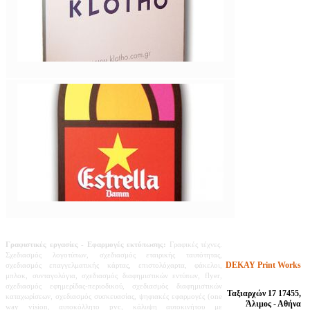
Γραφιστικές εργασίες
- Εφαρμογές εκτύπωσης:
Γραφικές τέχνες.
Σχεδιασμός λογοτύπων, σχεδιασμός εταιρικής ταυτότητας,
DEKAY Print Works
σχεδιασμός επαγγελματικής κάρτας, επιστολόχαρτα, φάκελοι,
μπλοκ, συνταγολόγια, σχεδιασμός διαφημιστικών εντύπων, flyer,
σχεδιασμός εφημερίδας-περιοδικού,
σχεδιασμός διαφημιστικών
Ταξιαρχών 17 17455,
καταχωρίσεων,
σχεδιασμός συσκευασίας, ψηφιακές εφαρμογές (one
Άλιμος - Αθήνα
way vision, αυτοκόλλητο pvc, κάλυψη αυτοκινήτου με