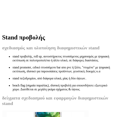
Stand προβολής
σχεδιασμός και υλοποίηση διαφημιστικών stand
stand προβολής, roll up, αυτοστήρικτος πτυσσόμενος μηχανισμός με ψηφιακή
εκτύπωση σε πολυπροπυλένιο ή άλλο υλικό, σε διάφορες διαστάσεις.
stand promoter, ειδικό πτυσσόμενο bar απο pvc ή ξύλο, "ντυμένο" με ψηφιακή
εκτύπωση, ιδανικό για παρουσιάσεις προϊόντων, γευστικές δοκιμές κ.α
stand πεζοδρομίου, από διάφορα υλικά, μίας ή δύο όψεων..
beach flag (σημαία παραλίας), ιδανική προβολή για οποιονδήποτε εξωτερικό
χώρο. Διατίθεται σε μεγάλη γκάμα σχήματος & ύψους.
δείγματα σχεδιασμού και εφαρμογών διαφημιστικών
stand