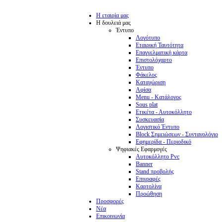
Η εταιρία μας
Η δουλειά μας
Έντυπο
Λογότυπο
Εταιρική Ταυτότητα
Επαγγελματική κάρτα
Επιστολόχαρτο
Έντυπο
Φάκελος
Καταχώριση
Αφίσα
Menu - Κατάλογος
Sous plat
Ετικέτα - Αυτοκόλλητο
Συσκευασία
Λογιστικό Έντυπο
Block Σημειώσεων - Συνταγολόγιο
Εφημερίδα - Περιοδικό
Ψηφιακές Εφαρμογές
Αυτοκόλλητο Pvc
Banner
Stand προβολής
Επιγραφές
Καρτολίνα
Προώθηση
Προσφορές
Νέα
Επικοινωνία